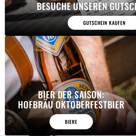
BESUCHE UNSEREN GUTSC
GUTSCHEIN KAUFEN
BIER DER SAISON:
HOFBRÄU OKTOBERFESTBIER
BIERE