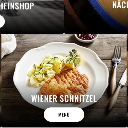
NÄC
HEINSHOP
WIENER SCHNITZEL
MENÜ